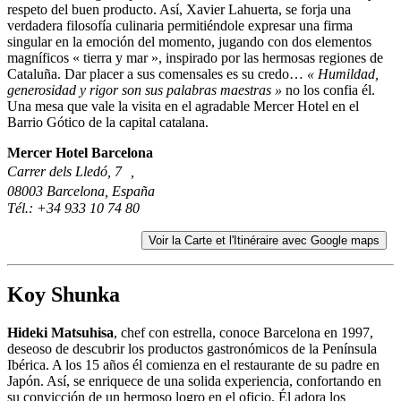
respeto del buen producto. Así, Xavier Lahuerta, se forja una
verdadera filosofía culinaria permitiéndole expresar una firma
singular en la emoción del momento, jugando con dos elementos
magníficos « tierra y mar », inspirado por las hermosas regiones de
Cataluña. Dar placer a sus comensales es su credo…
« Humildad,
generosidad y rigor son sus palabras maestras »
no los confia él.
Una mesa que vale la visita en el agradable Mercer Hotel en el
Barrio Gótico de la capital catalana.
Mercer Hotel Barcelona
Carrer dels Lledó, 7 ,
08003 Barcelona, España
Tél.: +34 933 10 74 80
Koy Shunka
Hideki Matsuhisa
, chef con estrella, conoce Barcelona en 1997,
deseoso de descubrir los productos gastronómicos de la Península
Ibérica. A los 15 años él comienza en el restaurante de su padre en
Japón. Así, se enriquece de una solida experiencia, confortando en
su convicción de un hermoso logro en el oficio. Él adora los