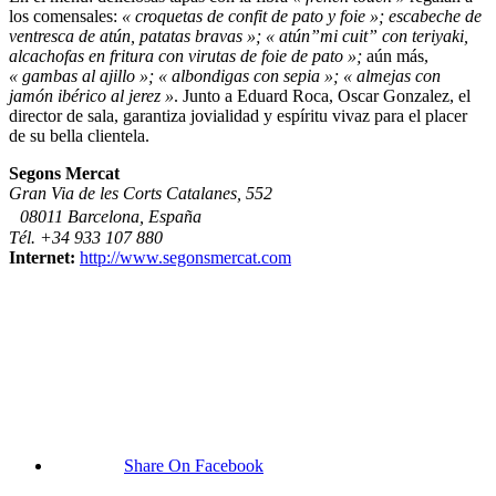
los comensales:
« croquetas de confit de pato y foie »; escabeche de
ventresca de atún, patatas bravas »; « atún”mi cuit” con teriyaki,
alcachofas en fritura con virutas de foie de pato »;
aún más,
« gambas al ajillo »; « albondigas con sepia »; « almejas con
jamón ibérico al jerez »
. Junto a Eduard Roca, Oscar Gonzalez, el
director de sala, garantiza jovialidad y espíritu vivaz para el placer
de su bella clientela.
Segons Mercat
Gran Via de les Corts Catalanes, 552
08011 Barcelona, España
Tél. +34 933 107 880
Internet:
http://www.segonsmercat.com
Share On Facebook