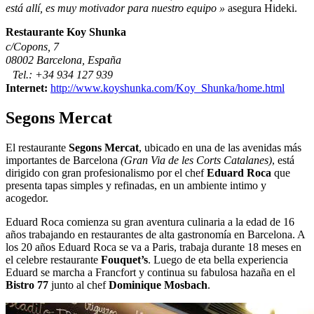
está allí, es muy motivador para nuestro equipo »
asegura Hideki.
Restaurante Koy Shunka
c/Copons, 7
08002 Barcelona, España
Tel.: +34 934 127 939
Internet:
http://www.koyshunka.com/Koy_Shunka/home.html
Segons Mercat
El restaurante
Segons Mercat
, ubicado en una de las avenidas más
importantes de Barcelona
(Gran Via de les Corts Catalanes)
, está
dirigido con gran profesionalismo por el chef
Eduard Roca
que
presenta tapas simples y refinadas, en un ambiente intimo y
acogedor.
Eduard Roca comienza su gran aventura culinaria a la edad de 16
años trabajando en restaurantes de alta gastronomía en Barcelona. A
los 20 años Eduard Roca se va a Paris, trabaja durante 18 meses en
el celebre restaurante
Fouquet’s
. Luego de eta bella experiencia
Eduard se marcha a Francfort y continua su fabulosa hazaña en el
Bistro 77
junto al chef
Dominique Mosbach
.