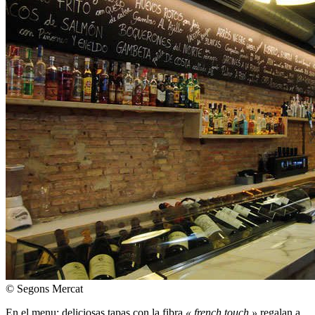
© Segons Mercat
En el menu: deliciosas tapas con la fibra
« french touch »
regalan a